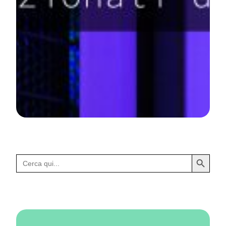
Search Button
Search
for: